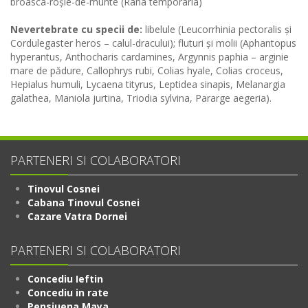
broasca-roșie-de-munte (Rana temporaria)
Nevertebrate cu specii de:
libelule (Leucorrhinia pectoralis și
Cordulegaster heros – calul-dracului); fluturi și molii (Aphantopus
hyperantus, Anthocharis cardamines, Argynnis paphia – arginie
mare de pădure, Callophrys rubi, Colias hyale, Colias croceus,
Hepialus humuli, Lycaena tityrus, Leptidea sinapis, Melanargia
galathea, Maniola jurtina, Triodia sylvina, Pararge aegeria).
PARTENERI SI COLABORATORI
Tinovul Cosnei
Cabana Tinovul Cosnei
Cazare Vatra Dornei
PARTENERI SI COLABORATORI
Concediu Ieftin
Concediu in rate
Pensiuena Maya