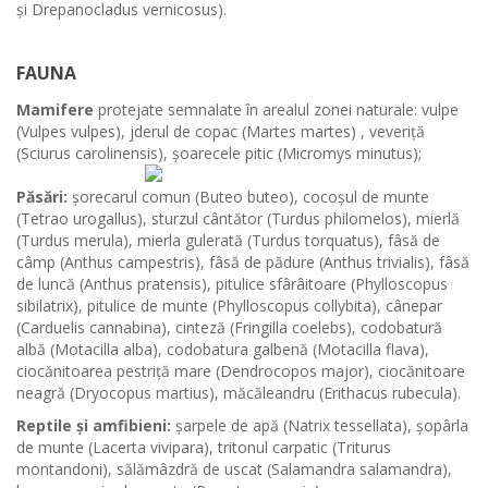
și Drepanocladus vernicosus).
FAUNA
Mamifere
protejate semnalate în arealul zonei naturale: vulpe
(Vulpes vulpes), jderul de copac (Martes martes) , veveriță
(Sciurus carolinensis), șoarecele pitic (Micromys minutus);
Păsări:
șorecarul comun (Buteo buteo), cocoșul de munte
(Tetrao urogallus), sturzul cântător (Turdus philomelos), mierlă
(Turdus merula), mierla gulerată (Turdus torquatus), fâsă de
câmp (Anthus campestris), fâsă de pădure (Anthus trivialis), fâsă
de luncă (Anthus pratensis), pitulice sfârâitoare (Phylloscopus
sibilatrix), pitulice de munte (Phylloscopus collybita), cânepar
(Carduelis cannabina), cinteză (Fringilla coelebs), codobatură
albă (Motacilla alba), codobatura galbenă (Motacilla flava),
ciocănitoarea pestriță mare (Dendrocopos major), ciocănitoare
neagră (Dryocopus martius), măcăleandru (Erithacus rubecula).
Reptile și amfibieni:
șarpele de apă (Natrix tessellata), șopârla
de munte (Lacerta vivipara), tritonul carpatic (Triturus
montandoni), sălămâzdră de uscat (Salamandra salamandra),