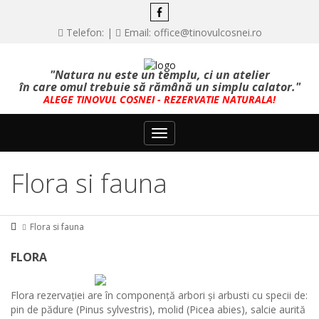
Telefon: |
Email: office@tinovulcosnei.ro
"Natura nu este un templu, ci un atelier
în care omul trebuie să rămână un simplu calator."
ALEGE TINOVUL COSNEI - REZERVATIE NATURALA!
Toggle
navigation
Flora si fauna
Flora si fauna
FLORA
Flora rezervației are în componență arbori și arbusti cu specii de:
pin de pădure (Pinus sylvestris), molid (Picea abies), salcie aurită