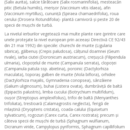
(Salix aurita), salcie târâtoare (Salix rosmarinifolia), mesteacăn
pitic (Betula humilis), merișor (Vaccinium vitis idaea), afin
(Vaccinium myrtillus), cununiță (Spiraea chamaedrifolia), roua
cerului (Drosera Rotundifolia)- plantă carnivoră și peste 20 de
specii de mușchi de turbă.
La nivelul ierburilor vegetează mai multe plante rare (printre care
unele protejate la nivel european prin aceeași Directivă CE 92/43
din 21 mai 1992) din speciile: churechi de munte (Ligularia
sibirica), gălbenuș (Crepis paludosa), călțunul doamnei (Geum
rivale), iarba ciutei (Doronicum austriacum), crețușcă (Filipendula
ulmaria), clopoțelul de munte (Campanula serrata), clopoței
(Campanula patula ssp. abietina), poroinic (Dactylorhiza
maculata), toporaș galben de munte (Viola biflora), orhidee
(Dactylorhiza majalis, Gymnadenia conopsea), sânzâiene
(Galium uliginosum), buhai (Listera ovata), dumbrăviță de baltă
(Epipactis palustris), limba cucului (Botrychium multifidum),
oușor (Streptopus amplexifolius), trifoi de baltă (Menyanthes
trifoliata), trestioară (Calamagrostis neglecta), ferigă de
mlaștină (Dryopteris cristata), coada-calului (Equisetum
sylvaticum), rogozuri (Carex curta, Carex rostrata); precum și
câteva specii de mușchi de turbă (Sphagnum wulfianum,
Dicranum viride, Campylopus pyriformis, Sphagnum capillifolium